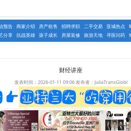
动预告
商家介绍
房产租售
招聘求职
二手交易
亚城热点
艺分享
抗战英雄
孩子成长
房屋装修
旅游天地
寻医问药
财经讲座
发表时间：2026-01-11 09:06
发布者：JuliaTransGlobl