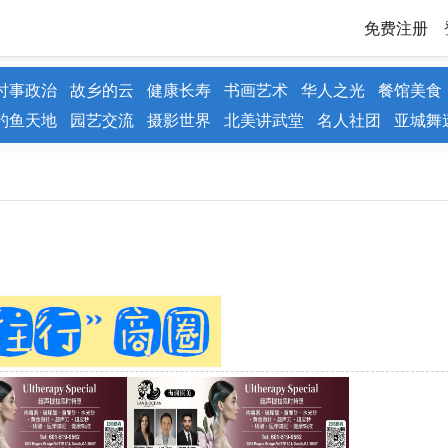
免费注册
时事政治
故乡的云
健康长寿
书画艺术
华人之光
餐馆美食
钓鱼天地
园艺交流
摄影世界
北美讲武堂
名人社团
亚城舞