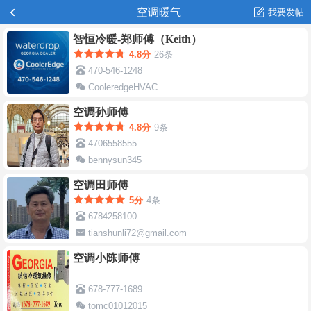
空调暖气
我要发帖
智恒冷暖-郑师傅（Keith）
4.8分
26条
470-546-1248
CooleredgeHVAC
Cooleredge.service@gmail.com
空调孙师傅
4.8分
9条
4706558555
bennysun345
sunnysun55@yahoo.com
空调田师傅
5分
4条
6784258100
tianshunli72@gmail.com
空调小陈师傅
678-777-1689
tomc01012015