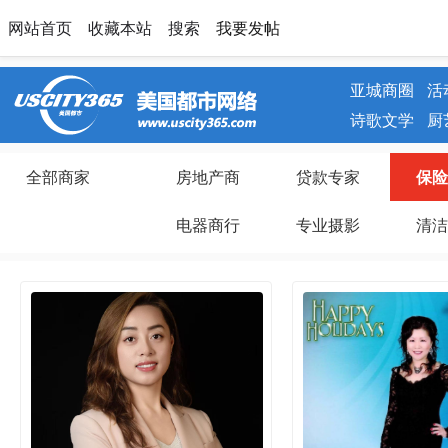
网站首页
收藏本站
搜索
我要发帖
亚城商圈
活
诗歌文学
厨
全部商家
房地产商
贷款专家
保险
电器商行
专业摄影
清洁