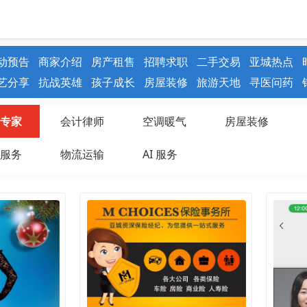
动预告
商家介绍
房产租售
招聘求职
二手交易
亚城热点
艺分享
抗战英雄
孩子成长
房屋装修
旅游天地
寻医问药
专家
会计律师
空调暖气
房屋装修
服务
物流运输
AI 服务