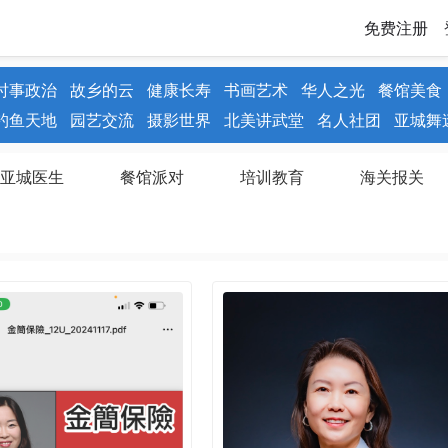
免费注册
时事政治
故乡的云
健康长寿
书画艺术
华人之光
餐馆美食
钓鱼天地
园艺交流
摄影世界
北美讲武堂
名人社团
亚城舞
亚城医生
餐馆派对
培训教育
海关报关