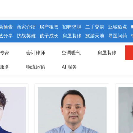
动预告
商家介绍
房产租售
招聘求职
二手交易
亚城热点
艺分享
抗战英雄
孩子成长
房屋装修
旅游天地
寻医问药
专家
会计律师
空调暖气
房屋装修
服务
物流运输
AI 服务