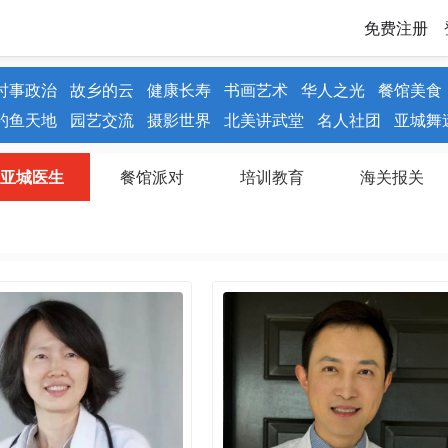
免费注册
时事政治
故乡的云
健康长寿
书画艺术
华人之光
餐馆美食
钓鱼天地
园艺交流
摄影世界
北美讲武堂
名人社团
亚城舞
亚城医生
餐馆派对
培训教育
海关报关