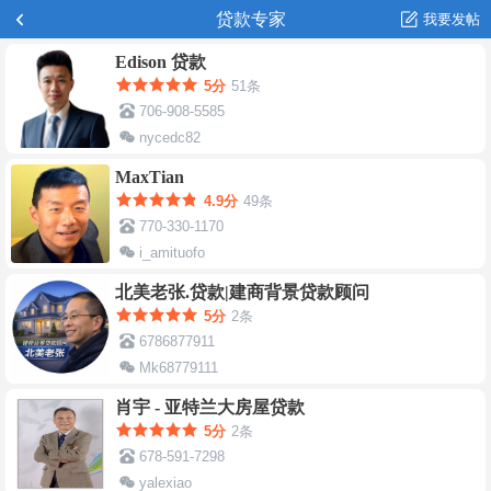
贷款专家
我要发帖
Edison 贷款
5分
51条
706-908-5585
nycedc82
edison.chen@orangepathfinancial.com
MaxTian
4.9分
49条
770-330-1170
i_amituofo
maxtian.sg@gmail.com
北美老张.贷款|建商背景贷款顾问
5分
2条
6786877911
Mk68779111
Mark.zhang@loanfactory.com
肖宇 - 亚特兰大房屋贷款
5分
2条
678-591-7298
yalexiao